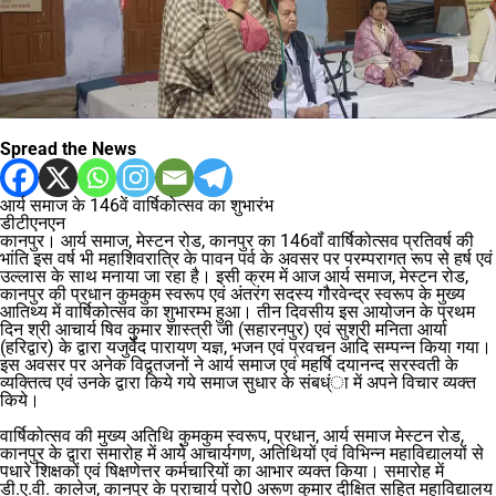
Spread the News
आर्य समाज के 146वें वार्षिकोत्सव का शुभारंभ
डीटीएनएन
कानपुर। आर्य समाज, मेस्टन रोड, कानपुर का 146वॉं वार्षिकोत्सव प्रतिवर्ष की
भांति इस वर्ष भी महाशिवरात्रि के पावन पर्व के अवसर पर परम्परागत रूप से हर्ष एवं
उल्लास के साथ मनाया जा रहा है। इसी क्रम में आज आर्य समाज, मेस्टन रोड,
कानपुर की प्रधान कुमकुम स्वरूप एवं अंतरंग सदस्य गौरवेन्द्र स्वरूप के मुख्य
आतिथ्य में वार्षिकोत्सव का शुभारम्भ हुआ। तीन दिवसीय इस आयोजन के प्रथम
दिन श्री आचार्य षिव कुमार शास्त्री जी (सहारनपुर) एवं सुश्री मनिता आर्या
(हरिद्वार) के द्वारा यजुर्वेद पारायण यज्ञ, भजन एवं प्रवचन आदि सम्पन्न किया गया।
इस अवसर पर अनेक विद्वतजनों ने आर्य समाज एवं महर्षि दयानन्द सरस्वती के
व्यक्तित्व एवं उनके द्वारा किये गये समाज सुधार के संबध्ंा में अपने विचार व्यक्त
किये।
वार्षिकोत्सव की मुख्य अतिथि कुमकुम स्वरूप, प्रधान, आर्य समाज मेस्टन रोड,
कानपुर के द्वारा समारोह में आये आचार्यगण, अतिथियों एवं विभिन्न महाविद्यालयों से
पधारे शिक्षकों एवं षिक्षणेत्तर कर्मचारियों का आभार व्यक्त किया। समारोह में
डी.ए.वी. कालेज, कानपुर के प्राचार्य प्रो0 अरूण कुमार दीक्षित सहित महाविद्यालय