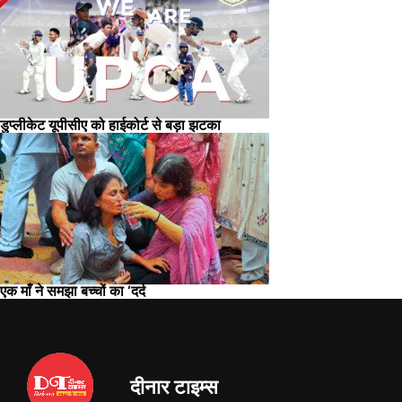
डुप्लीकेट यूपीसीए को हाईकोर्ट से बड़ा झटका
एक माँ ने समझा बच्चों का ‘दर्द
दीनार टाइम्स