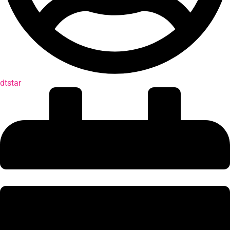
dtstar