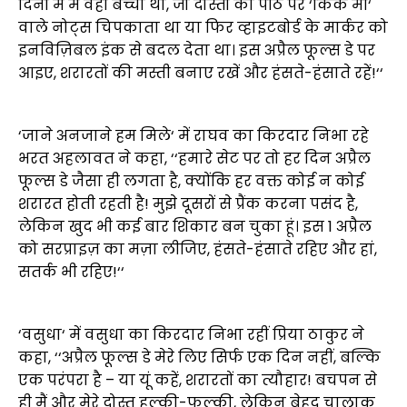
दिनों में मैं वही बच्चा था, जो दोस्तों की पीठ पर ‘किक मी‘
वाले नोट्स चिपकाता था या फिर व्हाइटबोर्ड के मार्कर को
इनविज़िबल इंक से बदल देता था। इस अप्रैल फूल्स डे पर
आइए, शरारतों की मस्ती बनाए रखें और हंसते-हंसाते रहें!‘‘
‘जाने अनजाने हम मिले‘ में राघव का किरदार निभा रहे
भरत अहलावत ने कहा, ‘‘हमारे सेट पर तो हर दिन अप्रैल
फूल्स डे जैसा ही लगता है, क्योंकि हर वक्त कोई न कोई
शरारत होती रहती है! मुझे दूसरों से प्रैंक करना पसंद है,
लेकिन खुद भी कई बार शिकार बन चुका हूं। इस 1 अप्रैल
को सरप्राइज़ का मज़ा लीजिए, हंसते-हंसाते रहिए और हां,
सतर्क भी रहिए!‘‘
‘वसुधा‘ में वसुधा का किरदार निभा रहीं प्रिया ठाकुर ने
कहा, ‘‘अप्रैल फूल्स डे मेरे लिए सिर्फ एक दिन नहीं, बल्कि
एक परंपरा है – या यूं कहें, शरारतों का त्यौहार! बचपन से
ही मैं और मेरे दोस्त हल्की-फुल्की, लेकिन बेहद चालाक