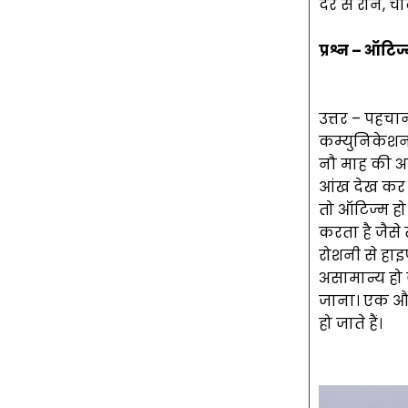
देर से रोने, 
प्रश्न – ऑटिज्
उत्तर – पहचा
कम्युनिकेशन 
नौ माह की अवस
आंख देख कर 
तो ऑटिज्म हो
करता है जैस
रोशनी से हाइ
असामान्य हो ज
जाना। एक और 
हो जाते हैं।