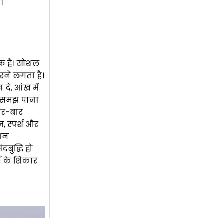
।
िक है। सोशल
रने लगता है।
 दे, आंख में
न समझ पाना
बार-बार
 स्पर्श और
्शन
दबुद्धि हो
गी के शिकार