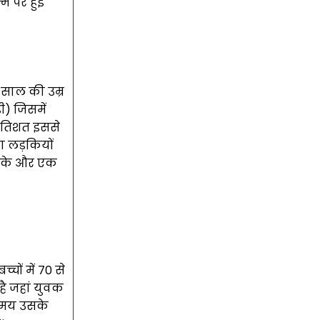
्म पर हुई
 साल की उम्र
ी) जिसमें
प्रतिशत इससे
या लड़कियों
लड़के और एक
चों में 70 से
है जहां युवक
े समय उसके