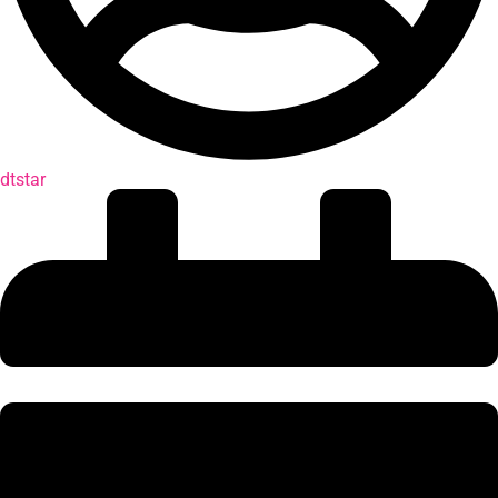
dtstar