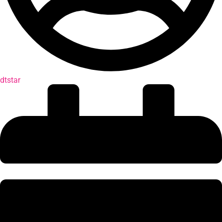
dtstar