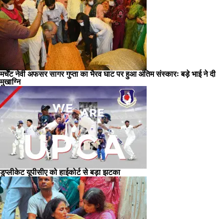
मर्चेंट नेवी अफसर सागर गुप्ता का भैरव घाट पर हुआ अंतिम संस्कारः बड़े भाई ने दी
मुखाग्नि
डुप्लीकेट यूपीसीए को हाईकोर्ट से बड़ा झटका