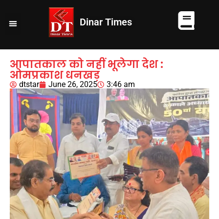
Dinar Times
व्यापार
खेल
कानपुर
यूपी न्यूज़
दुनिया
चुनाव
आपातकाल को नहीं भूलेगा देश :
ओमप्रकाश धनखड़
dtstar
June 26, 2025
3:46 am