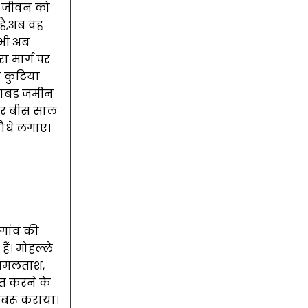
नव जीवन को
है,अब वह
 भी अब
ा मार्ग पर
े कुटिया
खाबड़ जमीन
कर बीस साल
पौधे लगाए।
 गांव की
ैं। मोहल्ले
 अमलताश,
ित करने के
ूबरू कराया।