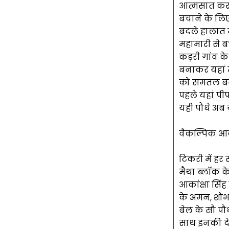
आत्मसात करते
बचाने के लिए
बदले हालात म
महामारी से ब
कड़री गांव क
बनाकर यहां 
को समतल बना
पहले यहां पी
यही पौधे अब य
वैकल्पिक आक
टिकरी में हर
मैथा ब्लॉक क
आकांक्षा सिंह
के अमन, शोभ
बेल के सौ पौ
साथ इनकी देख