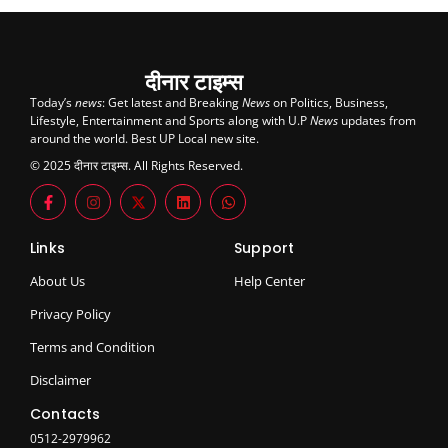
दीनार टाइम्स
Today’s
news
: Get latest and Breaking
News
on Politics, Business,
Lifestyle, Entertainment and Sports along with U.P
News
updates from
around the world. Best UP Local new site.
© 2025 दीनार टाइम्स. All Rights Reserved.
Links
Support
About Us
Help Center
Privacy Policy
Terms and Condition
Disclaimer
Contacts
0512-2979962