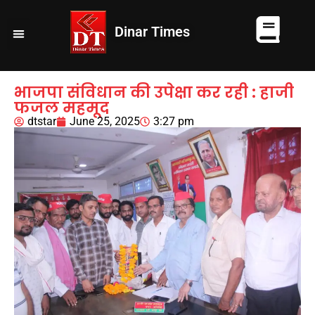
Dinar Times
व्यापार
खेल
कानपुर
यूपी न्यूज़
दुनिया
चुनाव
भाजपा संविधान की उपेक्षा कर रही : हाजी
फजल महमूद
dtstar
June 25, 2025
3:27 pm