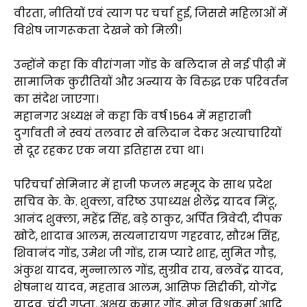
वीरता, नीतियों एवं त्याग पर चर्चा हुई, जिससे महिलाओं में
विशेष जागरूकता देखने को मिली।
उन्होंने कहा कि वीरांगना गोंड के बलिदान से नई पीढ़ी में
सामाजिक कुरीतियों और अन्याय के विरुद्ध एक परिवर्तन
का संदेश जाएगा।
महानगर अध्यक्ष ने कहा कि वर्ष 1564 में महारानी
दुर्गावती ने स्वयं तलवार से बलिदान देकर अत्याचारियों
से दूर रहकर एक नया इतिहास रचा था।
परिचर्चा सेमिनार में हाजी फजल महमूद के साथ प्रदेश
सचिव के. के. शुक्ला, वरिष्ठ उपाध्यक्ष शैलेंद्र यादव मिंटू,
आनंद शुक्ला, महेंद्र सिंह, बड़े ठाकुर, अर्पित त्रिवेदी, दीपक
खोटे, शादाब आलम, सत्यनारायण गहरवार, सौरभ सिंह,
शिवानंद गोंड, उमेश जी गोंड, राम प्यारे शाह, सुमित गौड़,
अंकुश यादव, मुन्नालाल गोंड, सुग्रीव राय, बलवेंद्र यादव,
शेषनाथ यादव, महताब आलम, आसिफ सिद्दीकी, योगेंद्र
यादव, चंदी गुप्ता, अक्षय कुमार गोंड, मोनू विश्वकर्मा आदि