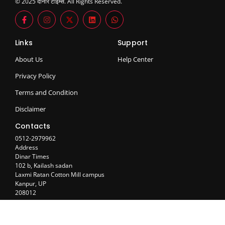
© 2025 दीनार टाइम्स. All Rights Reserved.
Links
Support
About Us
Help Center
Privacy Policy
Terms and Condition
Disclaimer
Contacts
0512-2979962
Address
Dinar Times
102 b, Kailash sadan
Laxmi Ratan Cotton Mill campus
Kanpur, UP
208012