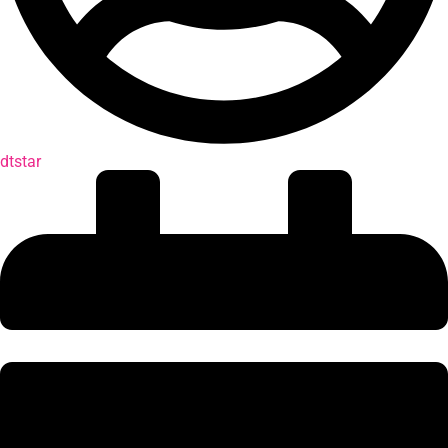
dtstar