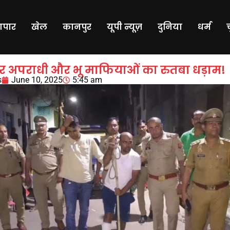
यापार
खेल
कानपुर
यूपी न्यूज़
दुनिया
धर्म
शीटर अपराधी और भू माफियाओं का रुतबा धड़ाम!
s
June 10, 2025
5:45 am