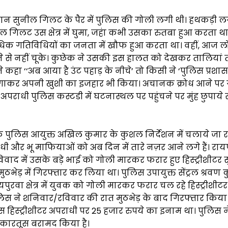
रान सुनील गिलट के पैर में पुलिस की गोली लगी थी। हथकड़ी लगे हा
ील गिलट उस क्षेत्र में घुमा, जहंा कभी उसका रुतबा हुआ करता थ
क गतिविधियों का जनता में खौफ हुआ करता था। वहीं, आज ल
ने से नहीं चूके। कुछेक ने उसकी इस हालत को देखकर तालिया
े कहा ‘‘अब आया है उंट पहाड़ के नीचे’ तो किसी ने ‘पुलिस प्र
 लगाकर अपनी खुशी का इजहार भी किया। अचानक क्रोध आने पर
अपराधी पुलिस कस्टडी में घटनास्थल पर पहुंचने पर मुंह छुपाये 
 कि पुलिस आयुक्त अखिल कुमार के कुशल निर्देशन में चलाये जा
 और भू माफियाओं को अब दिन में तारे नज़र आने लगे हैं। रायपुरवा 
विवाद में उसके बड़े भाई को गोली मारकर फरार हुए हिस्ट्रीशीट
ुठभेड़ में गिरफ्तार कर लिया था। पुलिस उपायुक्त सेंट्रल श्रवण क
पुरवा क्षेत्र में युवक को गोली मारकर फरार चल रहे हिस्ट्रीशीट
स ने शनिवार/रविवार की रात मुठभेड़ के बाद गिरफ्तार किया। 
 हिस्ट्रीशीटर अपराधी पर 25 हजार रुपये का इनाम था। पुलिस 
 कारतूस बरामद किया है।