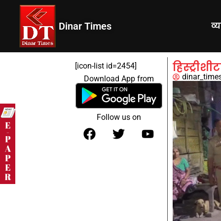
Dinar Times
व्
हिस्ट्री
[icon-list id=2454]
dinar_time
Download App from
Follow us on