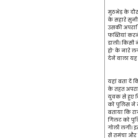
मुठभेड़ के दौ
के सहारे सुन
उसकी अपराधि
फब्तियां कर
डाली। किसी न
हो’ के नारे
देने वाला यह 
यहां बता दें
के तहत अपराधी
युवक से हुए 
को पुलिस ने म
बताया कि राय
गिलट को पुलि
गोली लगी। इस
से तमंचा और