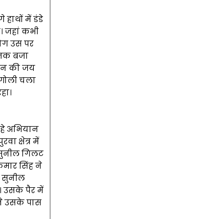
थों में डंडे
ा। जहां कभी
ोग उस पर
ं तक बजा
शासन की जय
 गोली चला
रहा।
 रहे अभियान
क्षेत्र में
र सुनील गिलट
ुमार सिंह ने
र सुनील
उसके पैर में
ने उसके पास