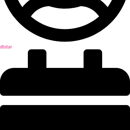
dtstar