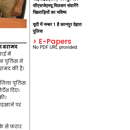
सीएसजेएमयू मिलकर संवारेंगे
खिलाड़ियों का भविष्य
यूपी में नम्बर 1 है कानपुर देहात
पुलिस
> E-Papers
कद बरामद
No PDF URL provided.
ाई में
न पुलिस ने
मद की हैं।
र जिला पुलिस
्देश दिए।
की।
आड़खाने पर
के से फरार