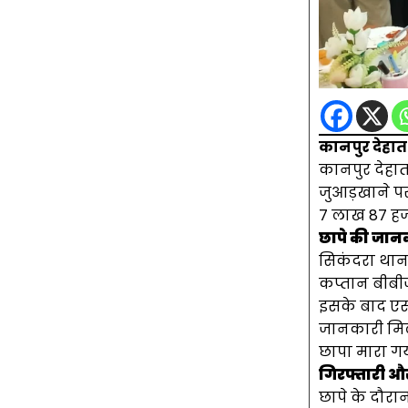
कानपुर देहात
कानपुर देहात 
जुआड़खाने पर
7 लाख 87 हज
छापे की जान
सिकंदरा थाना
कप्तान बीबीज
इसके बाद एसओ
जानकारी मिलन
छापा मारा ग
गिरफ्तारी औ
छापे के दौरा