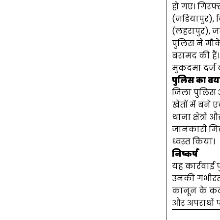
हो गए। गिरफ्
(जडियापुर), 
(लहरापुर), जन
पुलिस ने मौ
बरामद की है
मुकदमा दर्ज 
पुलिस का ब
जिला पुलिस अध
खेतों में बन
थाना क्षेत्रो
जानकारी मिल
ध्वस्त किया।
निष्कर्ष
यह कार्रवाई
उनकी गंभीरता 
कानून के कठघ
और अपराधों प