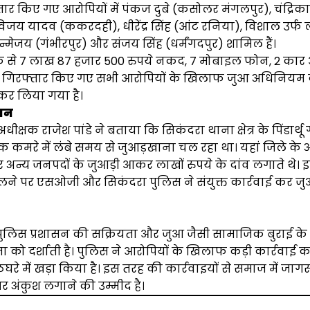
तार किए गए आरोपियों में पंकज दुबे (कसोलर मंगलपुर), चंद्रिका
विजय यादव (ककरदही), धीरेंद्र सिंह (आंट रनिया), विशाल उर्फ
्मेजय (गंभीरपुर) और संजय सिंह (धर्मंगदपुर) शामिल हैं।
के से 7 लाख 87 हजार 500 रुपये नकद, 7 मोबाइल फोन, 2 का
ं। गिरफ्तार किए गए सभी आरोपियों के खिलाफ जुआ अधिनियम
कर लिया गया है।
यान
ीक्षक राजेश पांडे ने बताया कि सिकंदरा थाना क्षेत्र के पिंडार्थू
े एक कमरे में लंबे समय से जुआड़खाना चल रहा था। यहां जिले
ं और अन्य जनपदों के जुआड़ी आकर लाखों रुपये के दांव लगाते थे।
ने पर एसओजी और सिकंदरा पुलिस ने संयुक्त कार्रवाई कर जु
 पुलिस प्रशासन की सक्रियता और जुआ जैसी सामाजिक बुराई 
को दर्शाती है। पुलिस ने आरोपियों के खिलाफ कड़ी कार्रवाई कर 
रे में खड़ा किया है। इस तरह की कार्रवाइयों से समाज में जाग
र अंकुश लगाने की उम्मीद है।