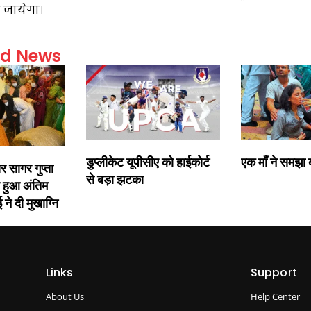
ा जायेगा।
ed News
डुप्लीकेट यूपीसीए को हाईकोर्ट
एक माँ ने समझा बच
र सागर गुप्ता
से बड़ा झटका
 हुआ अंतिम
 ने दी मुखाग्नि
Links
Support
About Us
Help Center