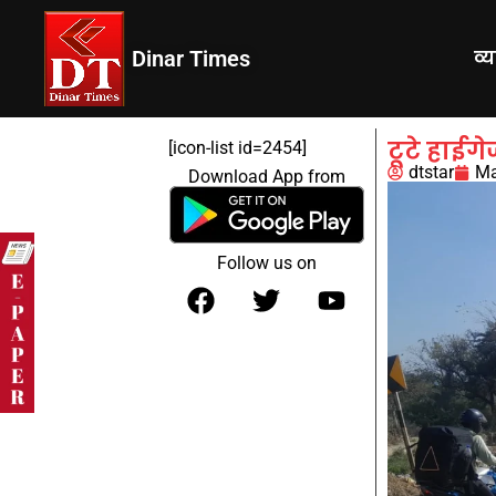
Dinar Times
व्
टूटे हाईग
[icon-list id=2454]
dtstar
Ma
Download App from
Follow us on