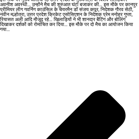
अवनीश अवस्थी… उन्होंने मैच की शुरुआत घंटा बजाकर की… इस मौके पर कानपुर
प्रीमियर लीग गवर्निग काउंसिल के चेयरमैन डॉ संजय कपूर, निदेशक गौरव सेठी,
नवीन मल्होत्रा, उत्तर प्रदेश क्रिकेट एसोसिएशन के निदेशक प्रेम मनोहर गुप्ता,
रियासत अली आदि मौजूद रहे… खिलाड़ियों ने भी शानदार बैटिंग और बोलिंग
दिखाकर दर्शकों को रोमांचित कर दिया… इस मौके पर दो मैच का आयोजन किया
गया…