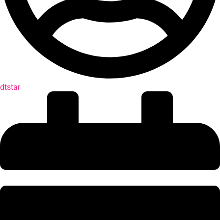
dtstar