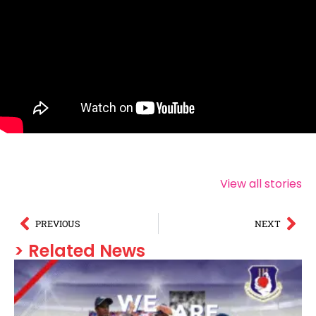
Shelter,
Makhana
Sunita
Vaccinate and
Farming: Bihar
Williams’
View all stories
Save Street
Farmers
Space
Dogs
Earning ₹30
Journey
PREVIOUS
NEXT
Lakh
> Related News