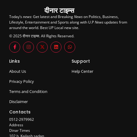
दीनार टाइम्स
Today’s
news
: Get latest and Breaking
News
on Politics, Business,
Lifestyle, Entertainment and Sports along with U.P
News
updates from
around the world. Best UP Local new site.
© 2025 दीनार टाइम्स. All Rights Reserved.
Links
Support
About Us
Help Center
Privacy Policy
Terms and Condition
Disclaimer
Contacts
0512-2979962
Address
Dinar Times
102 b, Kailash sadan