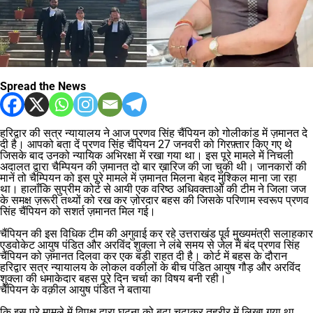
Spread the News
हरिद्वार की सत्र न्यायालय ने आज प्रणव सिंह चैंपियन को गोलीकांड में ज़मानत दे
दी है। आपको बता दें प्रणव सिंह चैंपियन 27 जनवरी को गिरफ़्तार किए गए थे
जिसके बाद उनको न्यायिक अभिरक्षा में रखा गया था। इस पूरे मामले में निचली
अदालत द्वारा चैम्पियन की ज़मानत दो बार ख़ारिज की जा चुकी थी। जानकारों की
मानें तो चैम्पियन को इस पूरे मामले में ज़मानत मिलना बेहद मुश्किल माना जा रहा
था। हालाँकि सुप्रीम कोर्ट से आयी एक वरिष्ठ अधिवक्ताओं की टीम ने जिला जज
के समक्ष ज़रूरी तथ्यों को रख कर ज़ोरदार बहस की जिसके परिणाम स्वरूप प्रणव
सिंह चैंपियन को सशर्त ज़मानत मिल गई।
चैंपियन की इस विधिक टीम की अगुवाई कर रहे उत्तराखंड पूर्व मुख्यमंत्री सलाहकार
एडवोकेट आयुष पंडित और अरविंद शुक्ला ने लंबे समय से जेल में बंद प्रणव सिंह
चैंपियन को ज़मानत दिलवा कर एक बड़ी राहत दी है। कोर्ट में बहस के दौरान
हरिद्वार सत्र न्यायालय के लोकल वकीलों के बीच पंडित आयुष गौड़ और अरविंद
शुक्ला की धमाकेदार बहस पूरे दिन चर्चा का विषय बनी रही।
चैंपियन के वक़ील आयुष पंडित ने बताया
कि इस पूरे मामले में विपक्ष द्वारा घटना को बढ़ा चढ़ाकर तहरीर में लिखा गया था