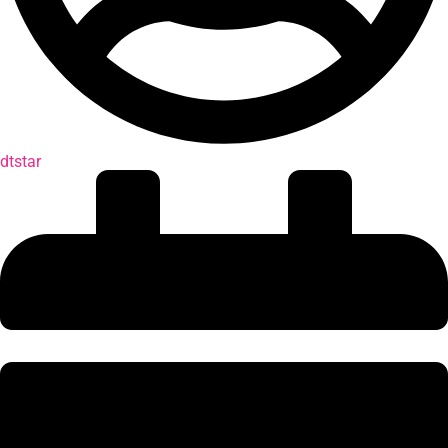
dtstar