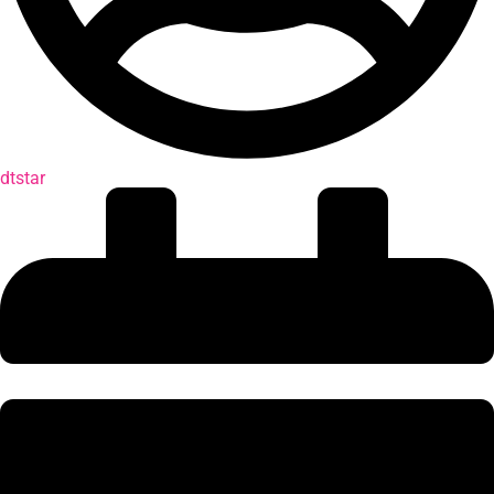
dtstar