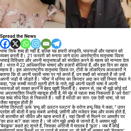
Spread the News
भाषा सिर्फ शब्द ही नहीं हैं, बल्कि यह हमारी संस्कृति, भावनाओं और पहचान को
व्यक्त करती है। 21 फरवरी को मनाया जाने वाला अंतर्राष्ट्रीय मातृभाषा दिवस
भाषाई विविधता और अपनी मातृभाषाओं को संरक्षित करने के महत्व को मान्यता देता
है। भारत में 22 आधिकारिक भाषाएं और हज़ारों बोलियां हैं, और इस दिन का खास
महत्व है। इस अंतरराष्ट्रीय मातृभाषा दिवस पर, टीवी के लोकप्रिय कलाकारों ने
बताया कि वो अपनी पहली भाषा पर गर्व करते हैं, उन शब्दों को सराहते हैं जो उन्हें
अपनी जड़ों से जोड़ते हैं। ‘भीमा‘ में धनिया का किरदार अदा कर रहीं स्मिता सेबल ने
कहा, ‘‘एक सच्ची मराठी मुलगी होने के नाते, मुझे अपनी पहली भाषा में अपनी
भावनाओं को व्यक्त करने में बेहद खुशी मिलती है। बचपन से, जब भी मुझे कोई दर्द
या अप्रत्याशित स्थिति महसूस होती है, मेरे मुंह से पहला शब्द निकलता है-‘अरे देवा!‘
यह शब्द सीधे दिल से निकलते हैं। यही है मराठी का सार- एक ऐसी भाषा, जो घर
जैसा महसूस होती है!
योगेश त्रिपाठी ऊर्फ ‘हप्पू की उलटन पलटन‘ के दरोगा हप्पू सिंह ने कहा, ‘‘ उत्तर
प्रदेश की बोली में कुछ सबसे अनोखे, ज़मीनी और मजेदार शब्द और वाक्य होते हैं,
जो बातचीत को जीवंत और खास बनाते हैं। यहां किसी से मिलने पर आमतौर पर
‘का हाल बा?’ कहा जाता है। जो लोग मुझे अच्छे से जानते हैं, वे अक्सर मुझे
‘बेवकूफ’ कहते हुए सुनते हैं, जिसका अंग्रेजी में मतलब है ‘फूल’। जब मैं कोई
मूर्खतापूर्ण काम करता था या पढ़ाई से बचता था, तो मेरी माँ अक्सर मुझे ‘बेवकूफ‘