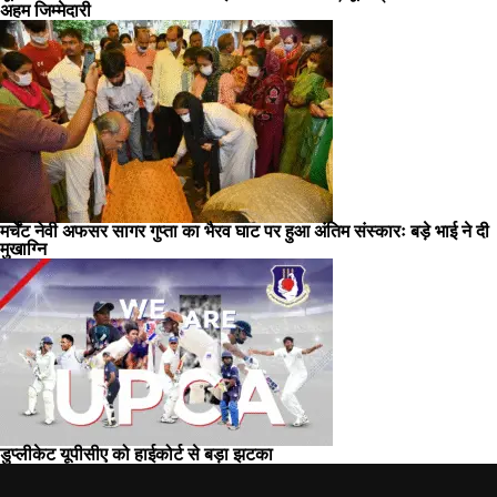
अहम जिम्मेदारी
मर्चेंट नेवी अफसर सागर गुप्ता का भैरव घाट पर हुआ अंतिम संस्कारः बड़े भाई ने दी
मुखाग्नि
डुप्लीकेट यूपीसीए को हाईकोर्ट से बड़ा झटका