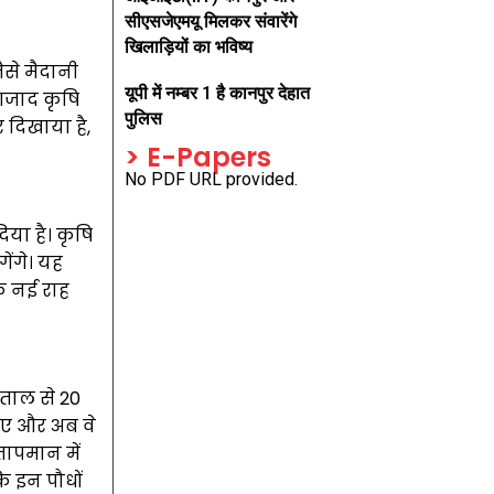
सीएसजेएमयू मिलकर संवारेंगे
खिलाड़ियों का भविष्य
से मैदानी
यूपी में नम्बर 1 है कानपुर देहात
 आजाद कृषि
पुलिस
र दिखाया है,
> E-Papers
No PDF URL provided.
िया है। कृषि
ेंगे। यह
क नई राह
ीताल से 20
 गए और अब वे
 तापमान में
कि इन पौधों