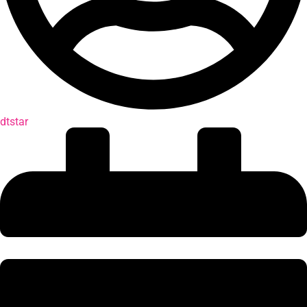
dtstar