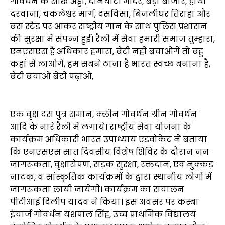
गोवर्धन के सौंख अड्डा, दानघाटी मंदिर, बड़ा बाजार, हाथी
दरवाजा, चकलेश्वर मार्ग, दसविसा, बिजलीघर तिराहा और
बस स्टैंड पर आकर राष्ट्रीय गान के साथ पुलिस प्रशासन
की सुरक्षा में संपन्न हुई। रैली में सेवा हमारी समाज तुम्हारा,
एनएसएस है अधिकार हमारा, बेटी नही बचाओंगे तो बहु
कहां से लाओगे, हम सबने ठाना है भारत स्वच्छ बनाना है,
बेटी बचाओ बेटी पढ़ाओ,
एक वृक्ष दस पुत्र समान, क्लीन गोवर्धन ग्रीन गोवर्धन
आदि के नारे रैली में लगाये। राष्ट्रीय सेवा योजना के
कार्यक्रम अधिकारी भारत उपाध्याय एडवोकेट ने बताया
कि एनएसएस सात दिवसीय विशेष शिविर के दौरान जन
जागरूकता, वृक्षारोपण, सड़क सुरक्षा, रक्तदान, एंव नुक्कड़
नाटक, व सांस्कृतिक कार्यक्रमों के द्वारा स्थानीय लोगों में
जागरूकता लायी जायेगी। कार्यक्रम का संचालन
पीटीआई दिलीप यादव ने किया। इस अवसर पर कस्बा
इंचार्ज गोवर्धन यशपाल सिंह, उच्च प्राथमिक विद्यालय