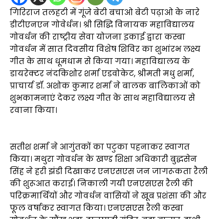
गिरिराज तलहटी में गूंजे बेटी बचाओ बेटी पढ़ाओ के नारे
डीटीएनएन गोवेर्धन। श्री सिद्धि विनायक महाविद्यालय
गोवर्धन की राष्ट्रीय सेवा योजना इकाई द्वारा कस्बा
गोवर्धन में सात दिवसीय विशेष शिविर का शुभांरभ लक्ष्य
गीत के साथ धूमधाम से किया गया। महाविद्यालय के
डायरेक्टर नंदकिशोर शर्मा एडवोकेट, श्रीमती मधु शर्मा,
प्राचार्य डॉ. अशोक कुमार शर्मा ने बालक बालिकाओं को
शुभकामनाएं देकर लक्ष्य गीत के साथ महाविद्यालय से
रवाना किया।
सतीश शर्मा ने आगुंतकों का पटुका पहनाकर स्वागत
किया। मथुरा गोवर्धन के खण्ड शिक्षा अधिकारी बुद्धसेन
सिंह ने हरी झंडी दिखाकर एनएसएस जन जागरूकता रैली
की शुरूआत कराई। निकाली गयी एनएसएस रैली की
परिक्रमार्थियों और गोवर्धन वासियों ने खूब प्रशंसा की और
फूल वर्षाकर स्वागत किया। एनएसएस रैली कस्बा