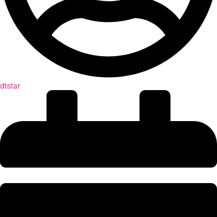
dtstar