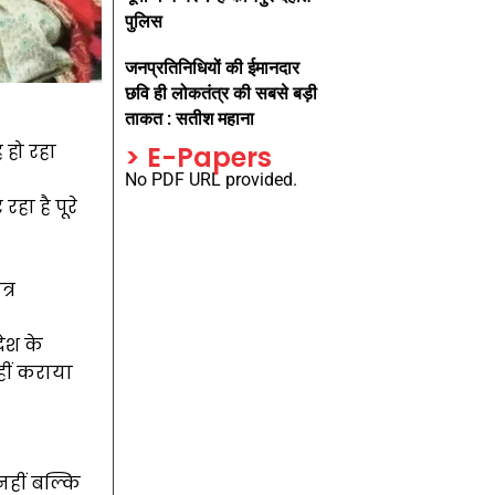
पुलिस
जनप्रतिनिधियों की ईमानदार
छवि ही लोकतंत्र की सबसे बड़ी
ताकत : सतीश महाना
 हो रहा
> E-Papers
No PDF URL provided.
हा है पूरे
्र
देश के
हीं कराया
 नहीं बल्कि