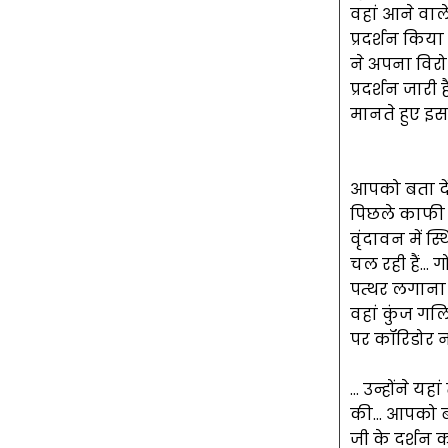
वहां आने वाले
प्रदर्शन किय
ने अपना विरो
प्रदर्शन जारी
मानते हुए इ
आपको बता दें 
पिछले काफी दि
वृंदावन में स्
चल रही हैं… 
पत्थर लगाना प
वहां कुंज गल
पर कॉरिडोर नह
… उन्होंने य
की… आपको बता द
जी के दर्शन को