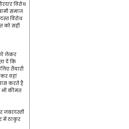
 जोरदार विरोध
्वामी समाज
रदस्त विरोध
बात को सही
 को लेकर
ा दें कि
े लिए तैयारी
़कर वहां
ास करते हैं
सी भी कीमत
गर जबरदस्ती
र में ठाकुर