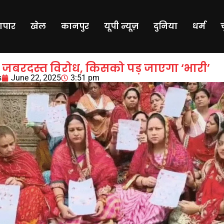
यापार
खेल
कानपुर
यूपी न्यूज़
दुनिया
धर्म
ें जबरदस्त विरोध, किसको पड़ जाएगा ‘भारी’
s
June 22, 2025
3:51 pm