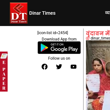
Dinar Times
व्
वृंदावन म
[icon-list id=2454]
dinar_time
Download App from
Follow us on