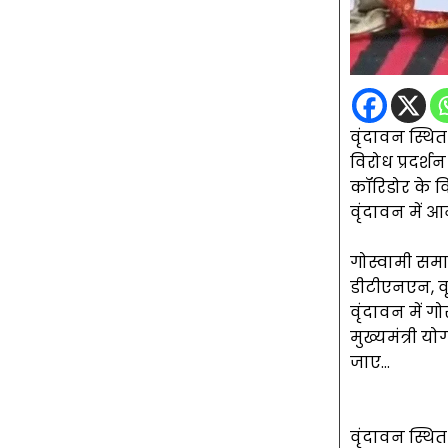
वृंदावन स्थित
विरोध प्रदर्शन
कॉरिडोर के वि
वृंदावन में आन
गोस्वामी समाज
डीटीएनएन, व
वृंदावन में गो
मुख्यमंत्री 
जाए…
वृंदावन स्थित