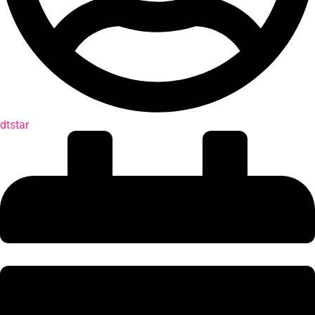
dtstar