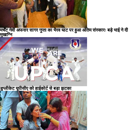
मर्चेंट नेवी अफसर सागर गुप्ता का भैरव घाट पर हुआ अंतिम संस्कारः बड़े भाई ने दी
मुखाग्नि
डुप्लीकेट यूपीसीए को हाईकोर्ट से बड़ा झटका