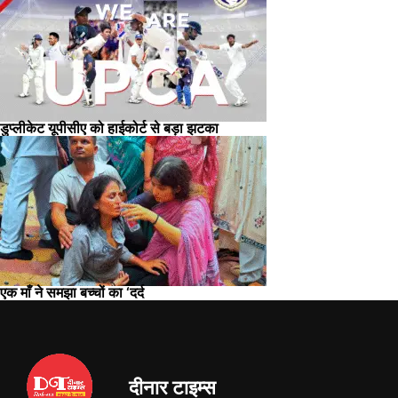
डुप्लीकेट यूपीसीए को हाईकोर्ट से बड़ा झटका
एक माँ ने समझा बच्चों का ‘दर्द
दीनार टाइम्स