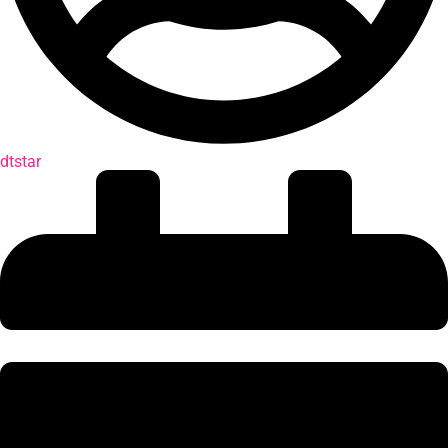
dtstar