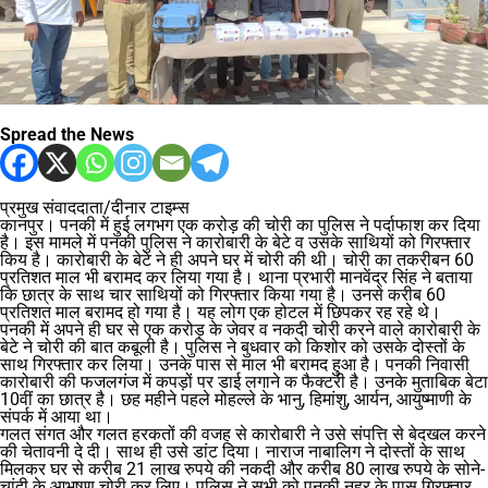
Spread the News
प्रमुख संवाददाता/दीनार टाइम्स
कानपुर। पनकी में हुई लगभग एक करोड़ की चोरी का पुलिस ने पर्दाफाश कर दिया
है। इस मामले में पनकी पुलिस ने कारोबारी के बेटे व उसके साथियों को गिरफ्तार
किय है। कारोबारी के बेटे ने ही अपने घर में चोरी की थी। चोरी का तकरीबन 60
प्रतिशत माल भी बरामद कर लिया गया है। थाना प्रभारी मानवेंद्र सिंह ने बताया
कि छात्र के साथ चार साथियों को गिरफ्तार किया गया है। उनसे करीब 60
प्रतिशत माल बरामद हो गया है। यह लोग एक होटल में छिपकर रह रहे थे।
पनकी में अपने ही घर से एक करोड़ के जेवर व नकदी चोरी करने वाले कारोबारी के
बेटे ने चोरी की बात कबूली है। पुलिस ने बुधवार को किशोर को उसके दोस्तों के
साथ गिरफ्तार कर लिया। उनके पास से माल भी बरामद हुआ है। पनकी निवासी
कारोबारी की फजलगंज में कपड़ों पर डाई लगाने क फैक्टरी है। उनके मुताबिक बेटा
10वीं का छात्र है। छह महीने पहले मोहल्ले के भानु, हिमांशु, आर्यन, आयुष्माणी के
संपर्क में आया था।
गलत संगत और गलत हरकतों की वजह से कारोबारी ने उसे संपत्ति से बेदखल करने
की चेतावनी दे दी। साथ ही उसे डांट दिया। नाराज नाबालिग ने दोस्तों के साथ
मिलकर घर से करीब 21 लाख रुपये की नकदी और करीब 80 लाख रुपये के सोने-
चांदी के आभूषण चोरी कर लिए। पुलिस ने सभी को पनकी नहर के पास गिरफ्तार