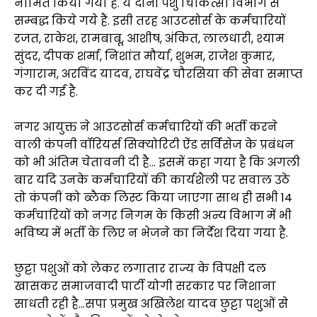
नामित किया गया है. ये दोनों पशु चिकित्सा विभाग से
सम्बद्ध किये गये हैं. इसी तरह आउटसोर्स के कर्मचारियों
रजत, राकेश, रामबाबू, आशीष, अंकित, लालधारी, श्याम
सुंदर, दीपक शर्मा, निशांत मौर्या, शुभम, राजेश कुमार,
गंगाराम, अरविंद यादव, राघवेंद्र चौरसिया की सेवा समाप्त
कर दी गई है.
नगर आयुक्त ने आउटसोर्स कर्मचारियों की भर्ती करने
वाली कंपनी वॉरियर्स सिक्योरिटी ऐंड सर्विसेज के प्रबंधन
को भी अंतिम चेतावनी दी है… इसमें कहा गया है कि अगली
बार यदि उनके कर्मचारियों की कार्यशैली पर सवाल उठे
तो कंपनी को ब्लैक लिस्ट किया जाएगा साथ ही सभी 14
कर्मचारियों को नगर निगम के किसी अन्य विभाग में भी
भविष्य में भर्ती के लिए न भेजने का निर्देश दिया गया है.
छुट्टा पशुओं को लेकर लगातार राज्य के विपक्षी दल
खासकर समाजवादी पार्टी योगी सरकार पर निशाना
साधती रही है…सपा प्रमुख अखिलेश यादव छुट्टा पशुओं से