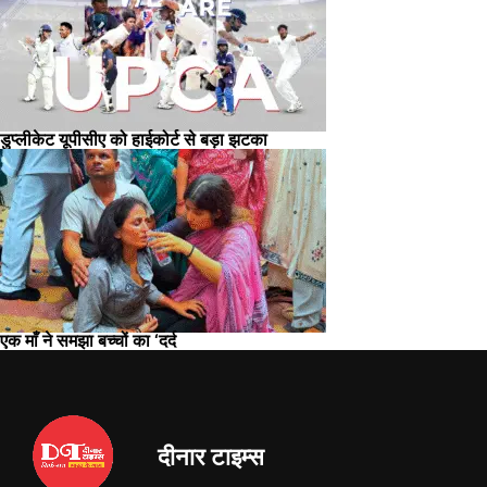
डुप्लीकेट यूपीसीए को हाईकोर्ट से बड़ा झटका
एक माँ ने समझा बच्चों का ‘दर्द
दीनार टाइम्स