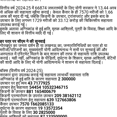
वित्तीय वर्ष 2024-25 में 66874 जरूरतमंदों के लिए योगी सरकार ने 13.44 अरब
से अधिक की सहायता मुहैया कराई। केवल कैंसर के ही 7570 मरीजों को 1.66
अरब की मदद दी गई, जबकि किडनी के उपचार, ट्रांसप्लांट और इसके बाद के
उपचार के लिए लगभग 1729 मरीजों को 33.12 करोड़ की चिकित्सीय सहायता
उपलब्ध कराई गई।
इसके अलावा अग्निकांड से हुई क्षति, मृतक आश्रितों, पुत्री के विवाह, शिक्षा आदि के
लिए भी शासन से वित्तीय मदद दी गई।
हर पत्र पर सीएम ने की सुनवाई
गोरखपुर का जनता दर्शन हो या लखनऊ का, जनप्रतिनिधियों का पत्र हो या
मरीजों/परिजनों का, मुख्यमंत्री योगी आदित्यनाथ ने सभी पर सुनवाई की और
अस्पताल में एस्टिमेट मिलने के बाद शासन की तरफ से सहायता राशि उपलब्ध
कराई। यही नहीं, अग्निकांड के पीड़ितों, दुर्घटना के शिकार, मृतक आश्रितों, बेटियों
की शादी आदि के लिए भी योगी आदित्यनाथ ने शासन से सहायता दिलाई।
बॉक्स (वित्तीय वर्ष 2024-25)
सरकार द्वारा उपलब्ध कराई गई सहायता लाभार्थी सहायता राशि
अग्निकांड से हुई क्षति के कारण सहायता
2 300000
उपचार पर हुए व्यय
43 7177925
उपचार हेतु सहायता
54454 10532346715
किडनी के उपचार
881 165400679
किडनी प्रत्यारोपण के उपरांत उपचार
209 38162112
किडनी प्रत्यारोपण हेतु सहायता
639 127663806
कैंसर उपचार
7570 1662085133
दुर्घटना के कारण सहायता
19 13572354
पुत्री के विवाह के लिए
30 2825000
मृतक आश्रितों को सहायता
87 133500000