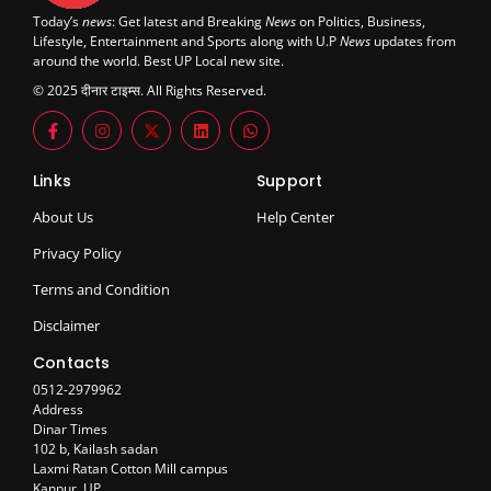
Today’s
news
: Get latest and Breaking
News
on Politics, Business,
Lifestyle, Entertainment and Sports along with U.P
News
updates from
around the world. Best UP Local new site.
© 2025 दीनार टाइम्स. All Rights Reserved.
Links
Support
About Us
Help Center
Privacy Policy
Terms and Condition
Disclaimer
Contacts
0512-2979962
Address
Dinar Times
102 b, Kailash sadan
Laxmi Ratan Cotton Mill campus
Kanpur, UP