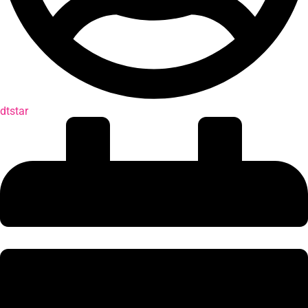
dtstar