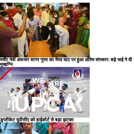
मर्चेंट नेवी अफसर सागर गुप्ता का भैरव घाट पर हुआ अंतिम संस्कारः बड़े भाई ने दी
मुखाग्नि
डुप्लीकेट यूपीसीए को हाईकोर्ट से बड़ा झटका