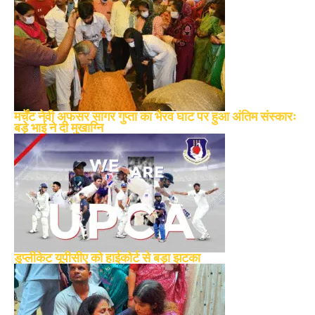
मर्चेंट नेवी अफसर सागर गुप्ता का भैरव घाट पर हुआ अंतिम संस्कारः
बड़े भाई ने दी मुखाग्नि
डुप्लीकेट यूपीसीए को हाईकोर्ट से बड़ा झटका