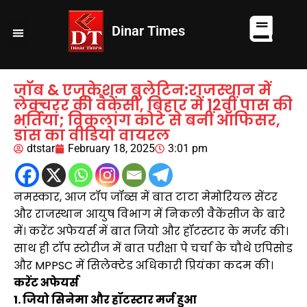
Dinar Times
व्यापार
खेल
कानपुर
यूपी न्यूज़
दुनिया
चुनाव
जॉब & एजुकेशन बुलेटिन:राजस्‍थान में
लेक्‍चरर की वैकेंसी, बिहार में 12वीं पास की
भर्तियां; विकलांग कोटे से बनीं ऑफिसर,
डांस का वीडियो वायरल
dtstar
February 18, 2025
3:01 pm
नमस्कार, आज टॉप जॉब्स में बात टाटा मेमोरियल सेंटर
और राजस्थान आयुष विभाग में निकली वैकेंसीज के बारे
में। करेंट अफेयर्स में बात जियो और हॉटस्टार के मर्जर की।
साथ ही टॉप स्टोरीज में बात परीक्षा पे चर्चा के चौथे एपिसोड
और MPPSC में सिलेक्टेड अधिकारी प्रियंका कदम की।
करेंट अफेयर्स
1. जियो सिनेमा और हॉटस्टार मर्ज हुआ