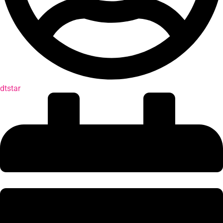
dtstar