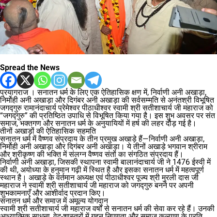
Spread the News
प्रयागराज । सनातन धर्म के लिए एक ऐतिहासिक क्षण में, निर्वाणी अनी अखाड़ा,
निर्मोही अनी अखाड़ा और दिगंबर अनी अखाड़ा की सर्वसम्मति से अनंतश्री विभूषित
जगद्गुरु रामानंदाचार्य प्रेमेश्वर पीठाधीश्वर स्वामी श्री सतीशाचार्य जी महाराज को
“जगद्गुरु” की प्रतिष्ठित उपाधि से विभूषित किया गया है। इस शुभ अवसर पर संत
समाज, भक्तगण और सनातन धर्म के अनुयायियों में हर्ष की लहर दौड़ गई है।
तीनों अखाड़ों की ऐतिहासिक सहमति
सनातन धर्म में वैष्णव संप्रदाय के तीन प्रमुख अखाड़े हैं—निर्वाणी अनी अखाड़ा,
निर्मोही अनी अखाड़ा और दिगंबर अनी अखाड़ा। ये तीनों अखाड़े भगवान श्रीराम
और श्रीकृष्ण की भक्ति में संलग्न वैष्णव संतों का संगठित संप्रदाय हैं।
निर्वाणी अनी अखाड़ा, जिसकी स्थापना स्वामी बालानंदाचार्य जी ने 1476 ईस्वी में
की थी, अयोध्या के हनुमान गढ़ी में स्थित है और इसका सनातन धर्म में महत्वपूर्ण
स्थान है। अखाड़े के वर्तमान अध्यक्ष एवं पीठाधीश्वर पूज्य श्री मुरली दास जी
महाराज ने स्वामी श्री सतीशाचार्य जी महाराज को जगद्गुरु बनने पर अपनी
शुभकामनाएँ और आशीर्वाद प्रदान किए।
सनातन धर्म और समाज में अमूल्य योगदान
स्वामी श्री सतीशाचार्य जी महाराज वर्षों से सनातन धर्म की सेवा कर रहे हैं। उनकी
आध्यात्मिक साधना, वेद-शास्त्रों में गहन निपुणता और समाज कल्याण के प्रति