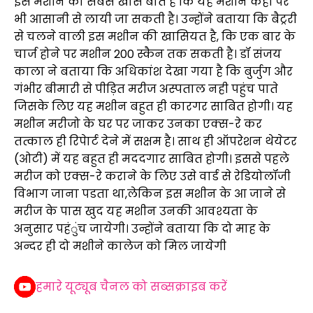
इस मशीन की सबसे खास बात है कि यह मशीन कही पर
भी आसानी से लायी जा सकती है। उन्होंने बताया कि बैट्ररी
से चलने वाली इस मशीन की खासियत है, कि एक बार के
चार्ज होने पर मशीन 200 स्कैन तक सकती है। डॉ संजय
काला ने बताया कि अधिकांश देखा गया है कि बुर्जुग और
गंभीर बीमारी से पीड़ित मरीज अस्पताल नही पहुंच पाते
जिसके लिए यह मशीन बहुत ही कारगर साबित होगी। यह
मशीन मरीजो के घर पर जाकर उनका एक्स-रे कर
तत्काल ही रिपेार्ट देने में सक्षम है। साथ ही ऑपरेशन थेयेटर
(ओटी) में यह बहुत ही मददगार साबित होगी। इससे पहले
मरीज को एक्स-रे कराने के लिए उसे वार्ड से रेडियोलॉजी
विभाग जाना पडता था,लेकिन इस मशीन के आ जाने से
मरीज के पास खुद यह मशीन उनकी आवश्यता के
अनुसार पहंुंच जायेगी। उन्होंने बताया कि दो माह के
अन्दर ही दो मशीने कालेज को मिल जायेगी
हमारे यूट्यूब चैनल को सब्सक्राइब करें