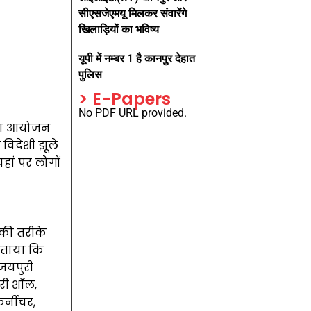
सीएसजेएमयू मिलकर संवारेंगे
खिलाड़ियों का भविष्य
यूपी में नम्बर 1 है कानपुर देहात
पुलिस
> E-Papers
No PDF URL provided.
े का आयोजन
 विदेशी झूले
यहां पर लोगों
 की तरीके
बताया कि
 जयपुरी
ीरी शॉल,
र्नीचर,