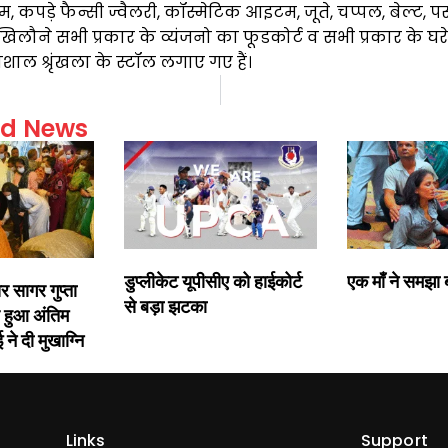
लूम, कपड़े फैन्सी ज्वैलरी, कॉस्मेटिक आइटम, जूते, चप्पल, बेल्ट, पर्
े खिलौने सभी प्रकार के व्यंजनो का फूडकोर्ट व सभी प्रकार के घ
ाल श्रृंखला के स्टॉल लगाए गए हैं।
ed News
डुप्लीकेट यूपीसीए को हाईकोर्ट
एक माँ ने समझा बच
र सागर गुप्ता
से बड़ा झटका
 हुआ अंतिम
 ने दी मुखाग्नि
Links
Support