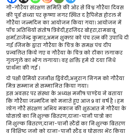
गौ-गौरैया संरक्षण समिति की ओर से विश्व गौरैया दिवस
की पूर्व संध्या पर कृष्णा नगर स्थित द हैपिनेस होटल में
गौरैया जन्मदिन का आयोजन किया गया। आयोजन में
पाँच अतिथियों संतोष त्रिवेदी,हरजिंदर बोहरा,रामबाबू
शर्मा,राजेन्द्र कुमार,अमन शुक्ला को पंच रत्न की उपाधि दी
गई ।जिनके द्वारा गौरैया के चित्र के समक्ष पंच दीप
प्रज्वलित किये गए व गौरैया के चित्र को टीका लगाकर
गुलगुले का भोग लगाया। वह शक्ति हमे दो दया निधे
प्रार्थना की गई ।
दो पक्षी प्रेमियो रजनीश द्विवेदी,अनुराग निगम को गौरैया
मित्र सम्मान से सम्मानित किया गया।
इस अवसर पर संस्था के अध्यक्ष मनीष पाण्डेय ने बताया
कि गौरैया जन्मदिन को मनाते हुए आज 9 वां वर्ष है । हम
लोग गौरै संरक्षण अभिय मकान की शुरुआत मे गौरैया के
घोसलों का निःशुल्क बितरण,दाना-पानी पात्रो का
निःशुल्क बितरण,दाना-पानी स्टैंडों का निःशुल्क बितरण
व विशिष्ट जनो को दाना-पानी स्टैंड व घोसला भेंट किया