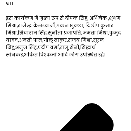
था।
इस कार्यक्रम में मुख्य रूप से दीपक सिंह, अभिषेक ,शुभम
मिश्रा,राजेन्द्र केसरवानी,पंकज शुक्ला, दिलीप कुमार
मिश्रा,सियाराम सिंह,सुनीता प्रजापति, ममता मिश्रा,कुमुद
यादव,अनंती पाल,गोलू ठाकुर,संजय मिश्रा,सूरज
सिंह,अनुज सिंह,प्रदीप वर्मा,राजू सैनी,सिद्धार्थ
सोनकर,अंकित विश्कर्मा आदि लोग उपस्थित रहे।