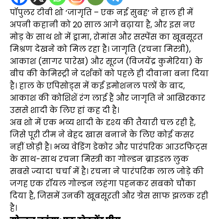
पॉपुलर टीवी शो ‘जागृति – एक नई सुबह‘ ने हाल ही में
अपनी कहानी को 20 साल आगे बढ़ाया है, और इस नए
मोड़ के साथ शो में ड्रामा, रोमांस और सस्पेंस का खूबसूरत
मिश्रण देखने को मिल रहा है। जागृति (रचना मिस्त्री),
आकाश (सागर पारेख) और सूरज (विजयेंद्र कुमेरिया) के
बीच की केमिस्ट्री ने दर्शकों को पहले ही दीवाना बना दिया
है। हाल के एपिसोड्स में कई इमोशनल पलों के बाद,
आकाश की कोशिशें रंग लाई हैं और जागृति ने आखिरकार
उससे शादी के लिए हां कह दी है।
अब शो में एक भव्य शादी के दृश्य की तैयारी चल रही है,
जिसे पूरी टीम ने बेहद खास बनाने के लिए कोई कसर
नहीं छोड़ी है। भव्य वेडिंग डेकोर और पारंपरिक आउटफिट्स
के साथ-साथ रचना मिस्त्री का गोल्डन ब्राइडल लुक
सबसे ज्यादा चर्चा में है। रचना ने पारंपरिक लाल जोड़े की
जगह एक रॉयल गोल्डन लहंगा पहनकर सबको चौंका
दिया है, जिसमें उनकी खूबसूरती और ग्रेस साफ झलक रही
है।