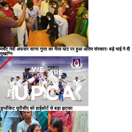
मर्चेंट नेवी अफसर सागर गुप्ता का भैरव घाट पर हुआ अंतिम संस्कारः बड़े भाई ने दी
मुखाग्नि
डुप्लीकेट यूपीसीए को हाईकोर्ट से बड़ा झटका