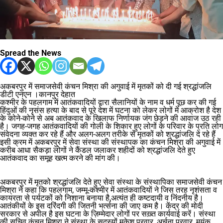
Spread the News
अकबरपुर में समाजसेवी कंचन मिश्रा की अगुवाई में मृतकों को दी गई श्रद्धांजलि
डीटी एनएन ।कानपुर देहात
कश्मीर के पहलगाम में आतंकवादियों द्वारा सैलानियों के नाम व धर्म पूछ कर की गई
हिंदुओं की नृसंस हत्या के बाद से पूरे देश में घटना को लेकर लोगों में आक्रोश है देश
के कोने-कोने से अब आतंकवाद के खिलाफ निर्णायक जंग छेड़ने की आवाज उठ रही
है। जगह-जगह आतंकवादियों की गोली के शिकार हुए लोगों के परिवार के प्रति लोग
संवेदना व्यक्त कर रहे हैं और अलग-अलग तरीके से मृतकों को श्रद्धांजलि दे रहे हैं
इसी क्रम में अकबरपुर में सेवा संस्था की संस्थापक का कंचन मिश्रा की अगुवाई में
करीब आधा सैकड़ा लोगों ने कैंडल जलाकर शहीदों को श्रद्धांजलि देते हुए
आतंकवाद का समूह खत्म करने की मांग की।
अकबरपुर में मृतको श्रद्धांजलि देते हुए सेवा संस्था के संस्थापिका समाजसेवी कंचन
मिश्रा ने कहा कि पहलगाम, जम्मू-कश्मीर में आतंकवादियों ने जिस तरह नृशंसता व
कायरता से पर्यटकों को निशाना बनाया है,अत्यंत ही कष्टदायी व निंदनीय है।
आतंकीयों के इस दरिंदगी की जितनी भर्त्सना की जाए कम है। केंद्र की मोदी
सरकार से अपील है इस घटना के ज़िम्मेदार लोगों पर सख़्त कार्यवाई करें। संस्था
की सचिव कंचन मिश्रा ने संस्था के सदस्यों मुकेश पुरवार, अर्चना पुरवार, मयंक