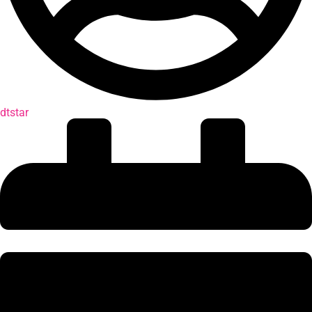
dtstar